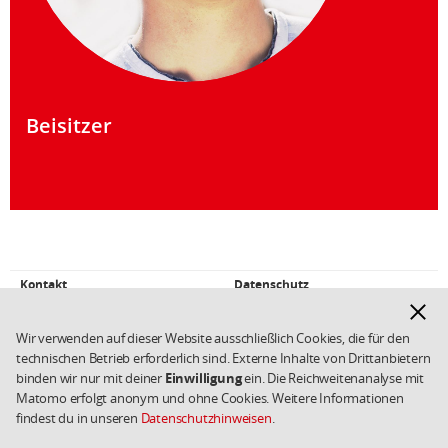
Beisitzer
Fußbereich
Kontakt
Datenschutz
Weiterführende
Hinwe
Links/Kleingedrucktes
Impressum
Cookies
ausbl
Wir verwenden auf dieser Website ausschließlich Cookies, die für den
Copyright 2026 SPD
technischen Betrieb erforderlich sind. Externe Inhalte von Drittanbietern
binden wir nur mit deiner
Einwilligung
ein. Die Reichweitenanalyse mit
Matomo erfolgt anonym und ohne Cookies. Weitere Informationen
findest du in unseren
Datenschutzhinweisen
.