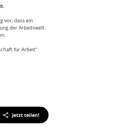
it
.
g vor, dass ein
tung der Arbeitswelt
en.
chaft für Arbeit“
Jetzt teilen!