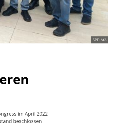
SPD AfA
seren
ngress im April 2022
stand beschlossen